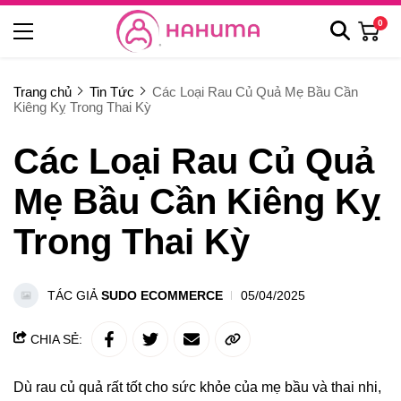
0
Trang chủ
Tin Tức
Các Loại Rau Củ Quả Mẹ Bầu Cần
Kiêng Kỵ Trong Thai Kỳ
Các Loại Rau Củ Quả
Mẹ Bầu Cần Kiêng Kỵ
Trong Thai Kỳ
TÁC GIẢ
SUDO ECOMMERCE
05/04/2025
CHIA SẺ:
Dù rau củ quả rất tốt cho sức khỏe của mẹ bầu và thai nhi,