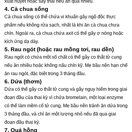
xuất huyết hoặc sảy thai nếu ăn quá nhiều.
4.
Cà chua sống
Cà chua sống có thể chứa vi khuẩn gây ngộ độc thực
phẩm nếu không rửa sạch, nhất là khi ăn cà chua chưa
chín. Ngoài ra, cà chua chứa axit có thể gây ợ nóng hoặc
kích ứng dạ dày.
5.
Rau ngót (hoặc rau mồng tơi, rau dền)
Rau ngót có chứa một số chất có thể gây co thắt tử cung
nếu ăn nhiều hoặc không nấu chín kỹ. Mẹ bầu nên hạn chế
ăn rau ngót, đặc biệt trong 3 tháng đầu.
6.
Dứa (thơm)
Dứa có thể gây co thắt tử cung và gây nguy hiểm trong giai
đoạn đầu của thai kỳ vì chứa bromelain, một loại enzyme
có thể làm mềm cổ tử cung. Mẹ bầu nên tránh ăn dứa trong
3 tháng đầu, và chỉ ăn một lượng nhỏ nếu đã qua giai
đoạn đầu thai kỳ.
7.
Quả hồng