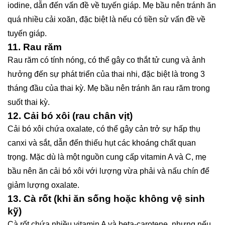
iodine, dẫn đến vấn đề về tuyến giáp. Mẹ bầu nên tránh ăn
quá nhiều cải xoăn, đặc biệt là nếu có tiền sử vấn đề về
tuyến giáp.
11.
Rau răm
Rau răm có tính nóng, có thể gây co thắt tử cung và ảnh
hưởng đến sự phát triển của thai nhi, đặc biệt là trong 3
tháng đầu của thai kỳ. Mẹ bầu nên tránh ăn rau răm trong
suốt thai kỳ.
12.
Cải bó xôi (rau chân vịt)
Cải bó xôi chứa oxalate, có thể gây cản trở sự hấp thụ
canxi và sắt, dẫn đến thiếu hụt các khoáng chất quan
trọng. Mặc dù là một nguồn cung cấp vitamin A và C, mẹ
bầu nên ăn cải bó xôi với lượng vừa phải và nấu chín để
giảm lượng oxalate.
13.
Cà rốt (khi ăn sống hoặc không vệ sinh
kỹ)
Cà rốt chứa nhiều vitamin A và beta-carotene, nhưng nếu