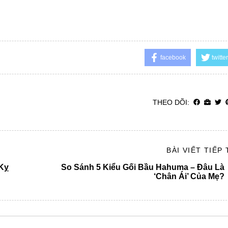
facebook
twitter
THEO DÕI:
BÀI VIẾT TIẾP
Kỵ
So Sánh 5 Kiểu Gối Bầu Hahuma – Đâu Là
‘Chân Ái’ Của Mẹ?