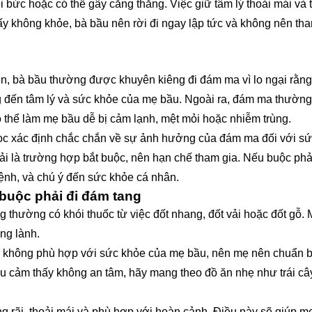
oi bức hoặc có thể gây căng thẳng. Việc giữ tâm lý thoải mái và 
y không khỏe, bà bầu nên rời đi ngay lập tức và không nên tha
ền, bà bầu thường được khuyên kiêng đi đám ma vì lo ngại rằn
g đến tâm lý và sức khỏe của mẹ bầu. Ngoài ra, đám ma thường
ó thể làm mẹ bầu dễ bị cảm lạnh, mệt mỏi hoặc nhiễm trùng.
ọc xác định chắc chắn về sự ảnh hưởng của đám ma đối với s
i là trường hợp bắt buộc, nên hạn chế tham gia. Nếu buộc phải
bệnh, và chú ý đến sức khỏe cá nhân.
buộc phải đi đám tang
g thường có khói thuốc từ việc đốt nhang, đốt vải hoặc đốt gỗ.
ong lành.
 không phù hợp với sức khỏe của mẹ bầu, nên mẹ nên chuẩn b
u cảm thấy không an tâm, hãy mang theo đồ ăn nhẹ như trái câ
ng rãi, thoải mái và phù hợp với hoàn cảnh. Điều này sẽ giúp m