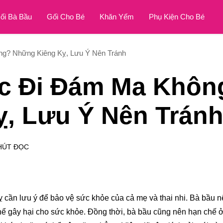
ối Bà Bầu
Gối Cho Bé
Khăn Yếm
Phụ Kiện Cho Bé
g? Những Kiêng Kỵ, Lưu Ý Nên Tránh
c Đi Đám Ma Khôn
, Lưu Ý Nên Trán
HÚT ĐỌC
ỵ cần lưu ý để bảo vệ sức khỏe của cả mẹ và thai nhi. Bà bầu n
thể gây hại cho sức khỏe. Đồng thời, bà bầu cũng nên hạn chế ở 