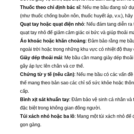
Thuốc theo chỉ định bác sĩ
: Nếu mẹ bầu đang sử dụn
(như thuốc chống buồn nôn, thuốc huyết áp, v.v.), h
Quạt tay hoặc quạt điện nhỏ
: Nếu đám tang diễn ra
quạt tay nhỏ để giảm cảm giác oi bức và giúp thoải m
Áo khoác hoặc khăn choàng
: Đảm bảo rằng mẹ bầu 
ngoài trời hoặc trong những khu vực có nhiệt độ thay 
Giày dép thoải mái
: Mẹ bầu cần mang giày dép thoải 
gây áp lực lên chân và cơ thể.
Chứng từ y tế (nếu cần)
: Nếu mẹ bầu có các vấn đề 
thể mang theo bản sao các chỉ số sức khỏe hoặc thông
cấp.
Bình xịt sát khuẩn tay
: Đảm bảo vệ sinh cá nhân và 
đặc biệt trong không gian đông người.
Túi xách nhỏ hoặc ba lô
: Mang một túi xách nhỏ để
gọn gàng.