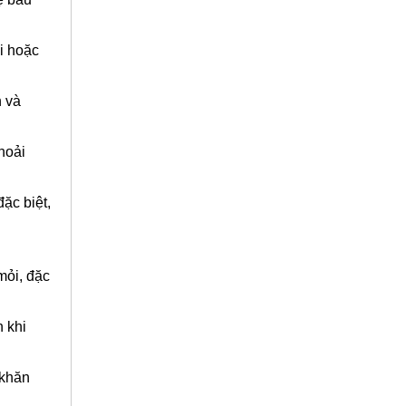
i hoặc
n và
hoải
ặc biệt,
mỏi, đặc
n khi
 khăn