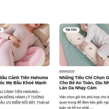
C
TIN TỨC
05/04/2025
 Bầu Cánh Tiên Hahuma
Những Tiêu Chí Chọn 
óc Mẹ Bầu Khoẻ Mạnh
Cho Bé An Toàn, Dịu N
Làn Da Nhạy Cảm
ẦU CÁNH TIÊN HAHUMA –
Việc chọn gối ôm phù hợp cho bé
ẠN ĐỒNG HÀNH LÝ TƯỞNG
quan trọng để đảm bảo giấc ng
U ƯU ĐIỂM NỔI BẬT: Thiết kế
toàn và hỗ trợ phát ...