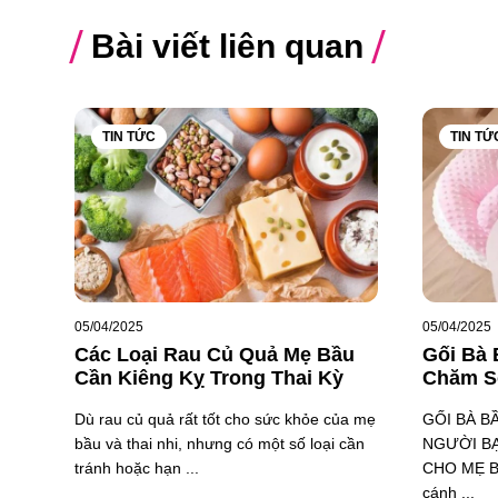
Bài viết liên quan
TIN TỨC
TIN TỨ
05/04/2025
05/04/2025
Các Loại Rau Củ Quả Mẹ Bầu
Gối Bà
Cần Kiêng Kỵ Trong Thai Kỳ
Chăm S
Dù rau củ quả rất tốt cho sức khỏe của mẹ
GỐI BÀ B
bầu và thai nhi, nhưng có một số loại cần
NGƯỜI B
tránh hoặc hạn ...
CHO MẸ BẦ
cánh ...