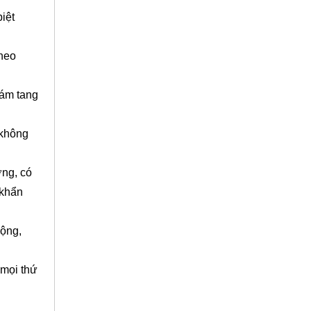
iệt
theo
đám tang
 không
ờng, có
 khẩn
cộng,
 mọi thứ