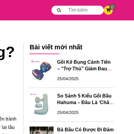
0
Bài viết mới nhất
g?
Gối Kê Bụng Cánh Tiên
h
– “Trợ Thủ” Giảm Đau
Lưng Cho Mẹ Bầu
25/04/2025
So Sánh 5 Kiểu Gối Bầu
Hahuma – Đâu Là ‘Chân
Ái’ Của Mẹ?
25/04/2025
ên tránh
lại lâu
Bà Bầu Có Được Đi Đám