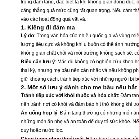
trong đám tang, đặc biệt là khi không gian đông đúc, 
căng thẳng quá mức cũng rất quan trọng. Nếu cảm thấ
vào các hoạt động quá vất vả.
1.
Kiêng đi đám ma
Lý do
: Trong văn hóa của nhiều quốc gia và vùng mi
lượng tiêu cực và không khí u buồn có thể ảnh hưởn
không gian chật chội và môi trường không sạch sẽ, c
Điều cần lưu ý
: Mặc dù không có nghiên cứu khoa h
thai kỳ, nhưng mẹ bầu nên cân nhắc và nếu không phả
giữ khoảng cách, tránh tiếp xúc với những người bị 
2.
Một số lưu ý dành cho mẹ bầu nếu bắt 
Tránh tiếp xúc với khói thuốc và hóa chất
: Đám tan
nên tránh nơi có khói và đảm bảo hít thở không khí tr
Ăn uống hợp lý
: Đám tang thường có những món ăn
những món ăn nhẹ và an toàn để duy trì sức khỏe. Nế
quy hoặc nước lọc.
Chọn trang phục thoải mái
: Hãy chọn trang phục rộ