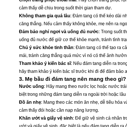
cảm thấy dễ chịu trong suốt thời gian tham dự.
Không tham gia quá lâu
: Đám tang có thể kéo dài n
căng thẳng. Nếu cảm thấy không khỏe, mẹ nên ra ngo
Đảm bảo nghỉ ngơi và uống đủ nước
: Trong suốt 
uống đủ nước để giữ cơ thể khỏe mạnh, tránh tình tr
Chú ý sức khỏe tinh thần
: Đám tang có thể tạo ra c
mái, tránh căng thẳng quá mức vì nó có thể ảnh hưởn
Tham khảo ý kiến bác sĩ
: Nếu đám tang diễn ra tron
hãy tham khảo ý kiến bác sĩ trước khi đi để đảm bảo a
3.
Mẹ bầu đi đám tang nên mang theo gì?
Nước uống
: Hãy mang theo nước lọc hoặc nước trái 
biệt trong những đám tang diễn ra ngoài trời hoặc lâu 
Đồ ăn nhẹ
: Mang theo các món ăn nhẹ, dễ tiêu hóa v
cảm thấy đói hoặc cần nạp năng lượng.
Khăn ướt và giấy vệ sinh
: Để giữ vệ sinh cá nhân t
ướt và giấy vệ sinh, đặc biệt là nếu đám tang diễn ra