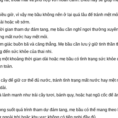
hiều giờ, vì vậy mẹ bầu không nên ở lại quá lâu để tránh mệt mỏ
ài hoặc về sớm.
thời gian tham dự đám tang, mẹ bầu cần nghỉ ngơi thường xuyê
ạng mất nước hay mệt mỏi.
ảm giác buồn bã và căng thẳng. Mẹ bầu cần lưu ý giữ tinh thần t
g đến sức khỏe của thai nhi.
g một khoảng thời gian dài hoặc mẹ bầu có tình trạng sức khỏe đ
n toàn.
cây để giữ cơ thể đủ nước, tránh tình trạng mất nước hay mệt 
dài.
à lành mạnh như trái cây tươi, bánh quy, hoặc hạt ngũ cốc để ă
rong suốt quá trình tham dự đám tang, mẹ bầu có thể mang theo
 ở ngoài trời hoặc khu vực không có tiện nghi đầy đủ.