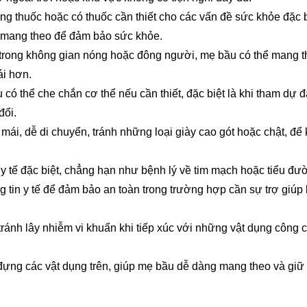
g thuốc hoặc có thuốc cần thiết cho các vấn đề sức khỏe đặc b
ãy mang theo để đảm bảo sức khỏe.
 trong không gian nóng hoặc đông người, mẹ bầu có thể mang 
ái hơn.
có thể che chắn cơ thể nếu cần thiết, đặc biệt là khi tham dự 
đổi.
mái, dễ di chuyển, tránh những loại giày cao gót hoặc chật, để
y tế đặc biệt, chẳng hạn như bệnh lý về tim mạch hoặc tiểu đư
 tin y tế để đảm bảo an toàn trong trường hợp cần sự trợ giúp
tránh lây nhiễm vi khuẩn khi tiếp xúc với những vật dụng công 
 đựng các vật dụng trên, giúp mẹ bầu dễ dàng mang theo và giữ