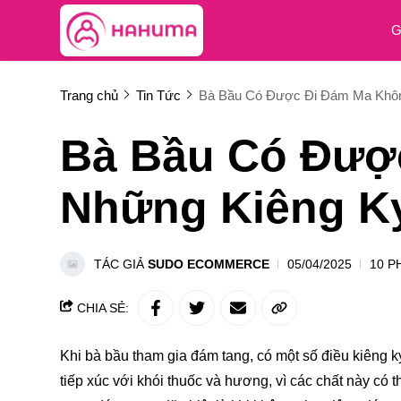
G
Trang chủ
Tin Tức
Bà Bầu Có Được Đi Đám Ma Khôn
Bà Bầu Có Đượ
Những Kiêng Kỵ
TÁC GIẢ
SUDO ECOMMERCE
05/04/2025
10 P
CHIA SẺ:
Khi bà bầu tham gia đám tang, có một số điều kiêng k
tiếp xúc với khói thuốc và hương, vì các chất này có 