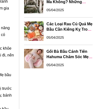
tránh
Ma Không? Những
Kiêng Kỵ, Lưu Ý Nên
m gia
05/04/2025
Tránh
Các Loại Rau Củ Quả Mẹ
g năng
Bầu Cần Kiêng Kỵ Trong
Thai Kỳ
 có
05/04/2025
ức khỏe
Gối Bà Bầu Cánh Tiên
 đi, nên
Hahuma Chăm Sóc Mẹ
Bầu Khoẻ Mạnh
05/04/2025
 Mẹ bầu
ị trước
y, bánh
ẹ bầu