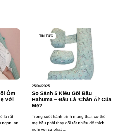
TIN TỨC
25/04/2025
Gối Ôm
So Sánh 5 Kiểu Gối Bầu
hẹ Với
Hahuma – Đâu Là ‘Chân Ái’ Của
Mẹ?
 là rất
Trong suốt hành trình mang thai, cơ thể
ủ ngon, an
mẹ bầu phải thay đổi rất nhiều để thích
nghi với sự phát ...