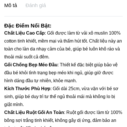
Mô tả
Đánh giá
Đặc Điểm Nổi Bật:
Chất Liệu Cao Cấp
: Gối được làm từ vải xô muslin 100%
cotton tinh khiết, mềm mại và thấm hút tốt. Chất liệu này an
toàn cho làn da nhạy cảm của bé, giúp bé luôn khô ráo và
thoải mái suốt cả đêm.
Gối Chống Bẹp Méo Đầu
: Thiết kế đặc biệt giúp bảo vệ
đầu bé khỏi tình trạng bẹp méo khi ngủ, giúp giữ được
hình dáng đầu tự nhiên, khỏe mạnh.
Kích Thước Phù Hợp
: Gối dài 25cm, vừa vặn với bé sơ
sinh, giúp bé duy trì tư thế ngủ thoải mái mà không lo bị
giật mình.
Chất Liệu Ruột Gối An Toàn
: Ruột gối được làm từ 100%
bông sợi trắng tinh khiết, không gây dị ứng, đảm bảo an