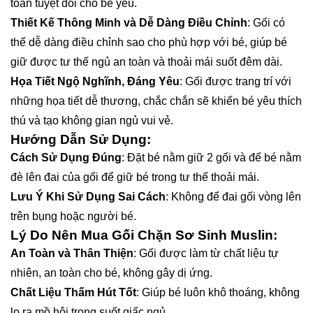
toàn tuyệt đối cho bé yêu.
Thiết Kế Thông Minh và Dễ Dàng Điều Chỉnh
: Gối có
thể dễ dàng điều chỉnh sao cho phù hợp với bé, giúp bé
giữ được tư thế ngủ an toàn và thoải mái suốt đêm dài.
Họa Tiết Ngộ Nghĩnh, Đáng Yêu
: Gối được trang trí với
những họa tiết dễ thương, chắc chắn sẽ khiến bé yêu thích
thú và tạo không gian ngủ vui vẻ.
Hướng Dẫn Sử Dụng:
Cách Sử Dụng Đúng
: Đặt bé nằm giữ 2 gối và để bé nằm
đè lên đai của gối để giữ bé trong tư thế thoải mái.
Lưu Ý Khi Sử Dụng Sai Cách
: Không để đai gối vòng lên
trên bụng hoặc người bé.
Lý Do Nên Mua Gối Chặn Sơ Sinh Muslin:
An Toàn và Thân Thiện
: Gối được làm từ chất liệu tự
nhiên, an toàn cho bé, không gây dị ứng.
Chất Liệu Thấm Hút Tốt
: Giúp bé luôn khô thoáng, không
lo ra mồ hôi trong suốt giấc ngủ.