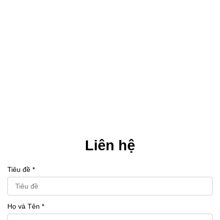
Liên hệ
Tiêu đề *
Họ và Tên *